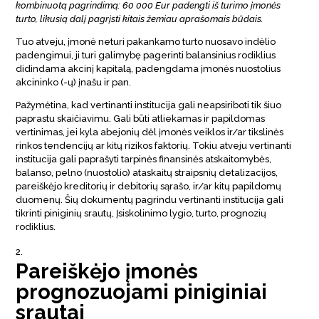
kombinuotą pagrindimą: 60 000 Eur padengti iš turimo įmonės
turto, likusią dalį pagrįsti kitais žemiau aprašomais būdais.
Tuo atveju, įmonė neturi pakankamo turto nuosavo indėlio
padengimui, ji turi galimybę pagerinti balansinius rodiklius
didindama akcinį kapitalą, padengdama įmonės nuostolius
akcininko (-ų) įnašu ir pan.
Pažymėtina, kad vertinanti institucija gali neapsiriboti tik šiuo
paprastu skaičiavimu. Gali būti atliekamas ir papildomas
vertinimas, jei kyla abejonių dėl įmonės veiklos ir/ar tikslinės
rinkos tendencijų ar kitų rizikos faktorių. Tokiu atveju vertinanti
institucija gali paprašyti tarpinės finansinės atskaitomybės,
balanso, pelno (nuostolio) ataskaitų straipsnių detalizacijos,
pareiškėjo kreditorių ir debitorių sąrašo, ir/ar kitų papildomų
duomenų. Šių dokumentų pagrindu vertinanti institucija gali
tikrinti piniginių srautų, Įsiskolinimo lygio, turto, prognozių
rodiklius.
Pareiškėjo įmonės
prognozuojami piniginiai
srautai