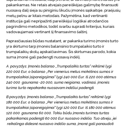
pakankamas. Ne retais atvejais pareiškėjas galimybę finansuoti
nuosavą dalį sieja su piniginiu likučiu įmonės sąskaitoje, praėjusių
metų pelnu ar kitais metodais. Pažymėtina, kad vertinanti
institucija gali nepripažinti pareiškėjui logiškai atrodančios
pagrindimo metodikos, todėl svarbu suprasti kriterijus, kuriais
vadovaujamasi vertinant šį finansavimo šaltinį.
Paprasčiausias būdas nustatant, ar pakanka turimo įmonės turto
yra skirtumo tarp įmonės balansinio trumpalaikio turto ir
trumpalaikių skolų apskaičiavimas. Šis skirtumas parodo, kokia
suma įmonė gali padengti nuosavą indėlį.
A pavyzdys: Įmonės balanso „Trumpalaikis turtas“ reikšmė lygi
220 000 Eur, o balanso „Per vienerius metus mokėtinos sumos ir
trumpalaikiai įsipareigojimai“ lygi 240 000 Eur. Iš 220 000 atėmus
240 000 gaunama -20 000, suma neigiama, vadinasi, įmonės
turimo turto nepakanka nuosavam indėliui padengti.
B pavyzdys: Įmonės balanso „Trumpalaikis turtas“ reikšmė lygi
180 000 Eur, o balanso „Per vienerius metus mokėtinos sumos ir
trumpalaikiai įsipareigojimai“ lygi 120 000 Eur. Iš 180 000 atėmus
120 000 gaunama 60 000. Tokiu būdu įmonės turimas turtas
pakankamas padengti 60 000 Eur nuosavo indėlio. Tuo atveju, jei
reikalinga didesnė nuosavo indėlio suma, įmonė gali panaudoti