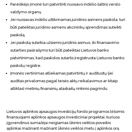
Pareiškėjo įmonė turi patvirtinti nuosavo indėlio šaltinį verslo
valdymo organų
Jei nuosavas indėlis užtikrinamas juridinio asmens paskola, turi
būti pateiktas juridinio asmens akcininkų sprendimas suteikti
paskolą.
Jei paskolą suteikia užsienio juridinis asmuo, iki finansavimo
sutarties pasirašymo turi būti pateiktas Lietuvos banko
patvirtinimas, kad paskolos sutartis įregistruota Lietuvos banko
paskolų registre.
Įmonės vertinimas atliekamas patvirtintų ir audituotų (jei
auditas privalomas pagal teisės aktų reikalavimus ar kitaip
atliktas) metinių finansinių ataskaitų rinkinio pagrindu.
Lietuvos aplinkos apsaugos investicijų fondo programos lėšomis
finansuojami aplinkos apsaugos investiciniai projektai, kuriuos
įgyvendinus sumažėja neigiamas ūkinės veiklos poveikis
aplinkai mažinant mažinant ūkinės veiklos metu į aplinkos orą