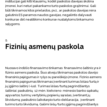
institucijai gali kilti klausimų, kodėl paskolos davėjas skolina
įmonei, kuri neturi pakankamo turto paskolos grąžinimui. Gali
būti tikrinamos kitos prielaidos, pvz., ar paskolos davėjas nėra
galutinis ES paramos naudos gavėjas, negalintis dalyvauti
konkurse dėl neatitikimo konkurse nustatytoms tinkamumo
sąlygoms.
Fizinių asmenų paskola
Nuosavo indėlio finansavimo tinkamas finansavimo šaltinis yra ir
fizinio asmens paskola. Šiuo atveju tikrinamas paskolos davėjo
finansinis pajėgumas ir ryšys su pareiškėjo įmone. Fizinio asmens
finansinis pajėgumas tikrinamas įvertinant turimas lėšas/turtą ir
jų įgijimo šaltinį (-ius). Turimas lėšas/turtą pagrindžiantys
šaltiniai: paskutinių 12 mėn. kiekvieno mėnesio banko sąskaitų
apyvartos; turimų vertybinių popierių sąrašas, įvertinant jų
likvidumą; paskutinio laikotarpio turto deklaracija, įvertinant
turimo turto likvidumą. Galimi lėšų/turto įgijimą pagrindžiantys