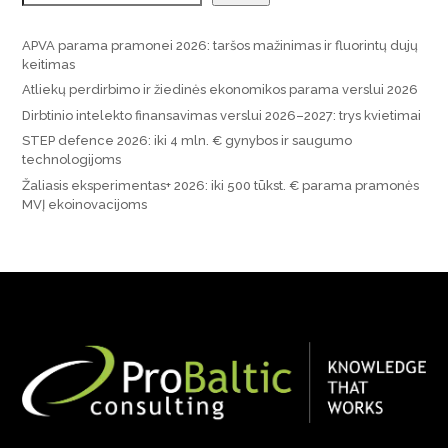
APVA parama pramonei 2026: taršos mažinimas ir fluorintų dujų
keitimas
Atliekų perdirbimo ir žiedinės ekonomikos parama verslui 2026
Dirbtinio intelekto finansavimas verslui 2026–2027: trys kvietimai
STEP defence 2026: iki 4 mln. € gynybos ir saugumo
technologijoms
Žaliasis eksperimentas+ 2026: iki 500 tūkst. € parama pramonės
MVĮ ekoinovacijoms