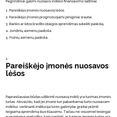
Pagrindiniai galimi nuosavo indėlio finansavimo šaltiniai:
Pareiškėjo įmonės nuosavos lėšos.
Pareiškėjo įmonės prognozuojami piniginiai srautai.
Banko ar kitos kredito įstaigos sprendimas suteikti paskolą.
Juridinių asmenų paskola.
Fizinių asmenų paskola.
Pareiškėjo įmonės nuosavos
lėšos
Paprasčiausias būdas užtikrinti nuosavą indėlį yra turimas įmonės
turtas. Akivaizdu, kad jei įmonė turi pakankamai turto nuosavam
indėliui, vertinanti institucija turės galimybę greitai priimti
teigiamą sprendimą šiuo klausimu. Tačiau ne visuomet teisingai
suprantama metodika, kaip įvertinti, ar turimas įmonės turtas yra