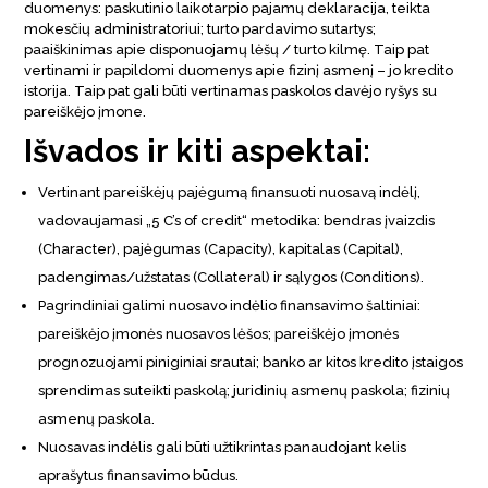
duomenys: paskutinio laikotarpio pajamų deklaracija, teikta
mokesčių administratoriui; turto pardavimo sutartys;
paaiškinimas apie disponuojamų lėšų / turto kilmę. Taip pat
vertinami ir papildomi duomenys apie fizinį asmenį – jo kredito
istorija. Taip pat gali būti vertinamas paskolos davėjo ryšys su
pareiškėjo įmone.
Išvados ir kiti aspektai:
Vertinant pareiškėjų pajėgumą finansuoti nuosavą indėlį,
vadovaujamasi „5 C’s of credit“ metodika: bendras įvaizdis
(Character), pajėgumas (Capacity), kapitalas (Capital),
padengimas/užstatas (Collateral) ir sąlygos (Conditions).
Pagrindiniai galimi nuosavo indėlio finansavimo šaltiniai:
pareiškėjo įmonės nuosavos lėšos; pareiškėjo įmonės
prognozuojami piniginiai srautai; banko ar kitos kredito įstaigos
sprendimas suteikti paskolą; juridinių asmenų paskola; fizinių
asmenų paskola.
Nuosavas indėlis gali būti užtikrintas panaudojant kelis
aprašytus finansavimo būdus.