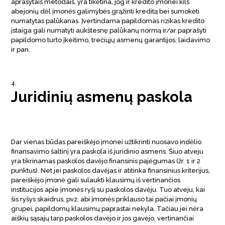
aprašytais metodais, yra tikėtina, jog ir kredito įmonei kils
abejonių dėl įmonės galimybės grąžinti kreditą bei sumokėti
numatytas palūkanas. Įvertindama papildomas rizikas kredito
įstaiga gali numatyti aukštesnę palūkanų normą ir/ar paprašyti
papildomo turto įkeitimo, trečiųjų asmenų garantijos, laidavimo
ir pan.
Juridinių asmenų paskola
Dar vienas būdas pareiškėjo įmonei užtikrinti nuosavo indėlio
finansavimo šaltinį yra paskola iš juridinio asmens. Šiuo atveju
yra tikrinamas paskolos davėjo finansinis pajėgumas (žr. 1 ir 2
punktus). Net jei paskolos davėjas ir atitinka finansinius kriterijus,
pareiškėjo įmonė gali sulaukti klausimų iš vertinančios
institucijos apie įmonės ryšį su paskolos davėju. Tuo atveju, kai
šis ryšys skaidrus, pvz. abi įmonės priklauso tai pačiai įmonių
grupei, papildomų klausimų paprastai nekyla. Tačiau jei nėra
aiškių sąsajų tarp paskolos davėjo ir jos gavėjo, vertinančiai