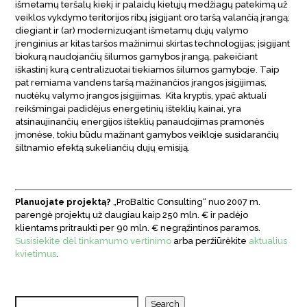
išmetamų teršalų kiekį ir palaidų kietųjų medžiagų patekimą už
veiklos vykdymo teritorijos ribų įsigijant oro taršą valančią įrangą;
diegiant ir (ar) modernizuojant išmetamų dujų valymo
įrenginius ar kitas taršos mažinimui skirtas technologijas; įsigijant
biokurą naudojančių šilumos gamybos įrangą, pakeičiant
iškastinį kurą centralizuotai tiekiamos šilumos gamyboje. Taip
pat remiama vandens taršą mažinančios įrangos įsigijimas,
nuotėkų valymo įrangos įsigijimas. Kita kryptis, ypač aktuali
reikšmingai padidėjus energetinių išteklių kainai, yra
atsinaujinančių energijos išteklių panaudojimas pramonės
įmonėse, tokiu būdu mažinant gamybos veikloje susidarančių
šiltnamio efektą sukeliančių dujų emisiją.
Planuojate projektą?
„ProBaltic Consulting“ nuo 2007 m.
parengė projektų už daugiau kaip 250 mln. € ir padėjo
klientams pritraukti per 90 mln. € negrąžintinos paramos.
Susisiekite dėl tinkamumo vertinimo
arba peržiūrėkite
aktualius
kvietimus
.
Search