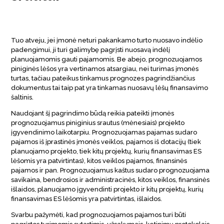
Tuo atveju, jei įmonė neturi pakankamo turto nuosavo indėlio
padengimui, ji turi galimybę pagrįsti nuosavą indėlį
planuojamomis gauti pajamomis. Be abejo, prognozuojamos
piniginės lėšos yra vertinamos atsargiau, nei turimas įmonės
turtas, tačiau pateikus tinkamus prognozes pagrindžiančius
dokumentus tai taip pat yra tinkamas nuosavų lėšų finansavimo
šaltinis.
Naudojant šį pagrindimo būdą reikia pateikti įmonės
prognozuojamus piniginius srautus (mėnesiais) projekto
įgyvendinimo laikotarpiu. Prognozuojamas pajamas sudaro
pajamos iš įprastinės įmonės veiklos, pajamos iš dotacijų (tiek
planuojamo projekto, tiek kitų projektų, kurių finansavimas ES
lėšomis yra patvirtintas), kitos veiklos pajamos, finansinės
pajamos ir pan. Prognozuojamus kaštus sudaro prognozuojama
savikaina, bendrosios ir administracinės, kitos veiklos, finansinės
išlaidos, planuojamo įgyvendinti projekto ir kitų projektų, kurių
finansavimas ES lėšomis yra patvirtintas, išlaidos.
Svarbu pažymėti, kad prognozuojamos pajamos turi būti