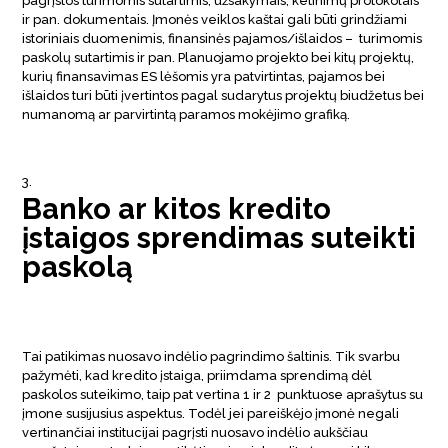
pagrįstos turimomis sutartimis, užsakymais, ketinimų protokolais
ir pan. dokumentais. Įmonės veiklos kaštai gali būti grindžiami
istoriniais duomenimis, finansinės pajamos/išlaidos – turimomis
paskolų sutartimis ir pan. Planuojamo projekto bei kitų projektų,
kurių finansavimas ES lėšomis yra patvirtintas, pajamos bei
išlaidos turi būti įvertintos pagal sudarytus projektų biudžetus bei
numanomą ar parvirtintą paramos mokėjimo grafiką.
Banko ar kitos kredito
įstaigos sprendimas suteikti
paskolą
Tai patikimas nuosavo indėlio pagrindimo šaltinis. Tik svarbu
pažymėti, kad kredito įstaiga, priimdama sprendimą dėl
paskolos suteikimo, taip pat vertina 1 ir 2 punktuose aprašytus su
įmone susijusius aspektus. Todėl jei pareiškėjo įmonė negali
vertinančiai institucijai pagrįsti nuosavo indėlio aukščiau