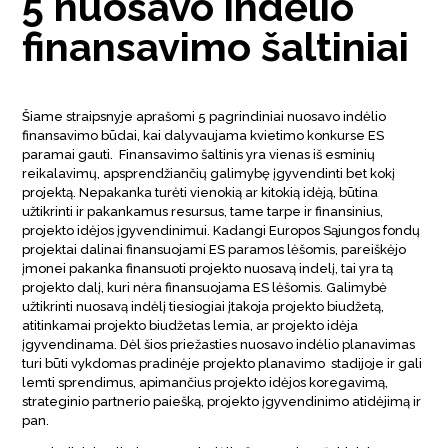
5 nuosavo indėlio
finansavimo šaltiniai
Šiame straipsnyje aprašomi 5 pagrindiniai nuosavo indėlio
finansavimo būdai, kai dalyvaujama kvietimo konkurse ES
paramai gauti. Finansavimo šaltinis yra vienas iš esminių
reikalavimų, apsprendžiančių galimybę įgyvendinti bet kokį
projektą. Nepakanka turėti vienokią ar kitokią idėją, būtina
užtikrinti ir pakankamus resursus, tame tarpe ir finansinius,
projekto idėjos įgyvendinimui. Kadangi Europos Sąjungos fondų
projektai dalinai finansuojami ES paramos lėšomis, pareiškėjo
įmonei pakanka finansuoti projekto nuosavą indelį, tai yra tą
projekto dalį, kuri nėra finansuojama ES lėšomis. Galimybė
užtikrinti nuosavą indėlį tiesiogiai įtakoja projekto biudžetą,
atitinkamai projekto biudžetas lemia, ar projekto idėja
įgyvendinama. Dėl šios priežasties nuosavo indėlio planavimas
turi būti vykdomas pradinėje projekto planavimo stadijoje ir gali
lemti sprendimus, apimančius projekto idėjos koregavimą,
strateginio partnerio paiešką, projekto įgyvendinimo atidėjimą ir
pan.